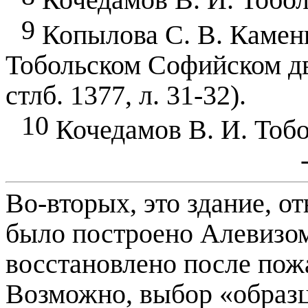
Кочедамов В. И. Тоболь
9
Копылова С. В. Камен
Тобольском Софийском дво
стлб.
1377, л
. 31-32).
10
Кочедамов В. И. Тобол
Во-вторых, это здание, о
было построено Алевизо
восстановлено после по
Возможно, выбор «образц